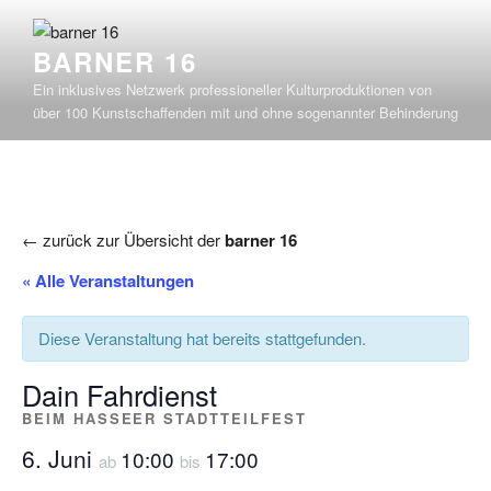
Zum
Inhalt
BARNER 16
springen
Ein inklusives Netzwerk professioneller Kulturproduktionen von
über 100 Kunstschaffenden mit und ohne sogenannter Behinderung
← zurück zur Übersicht der
barner 16
« Alle Veranstaltungen
Diese Veranstaltung hat bereits stattgefunden.
Dain Fahrdienst
BEIM HASSEER STADTTEILFEST
6. Juni
10:00
17:00
ab
bis