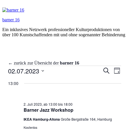
Zum
Inhalt
springen
barner 16
Ein inklusives Netzwerk professioneller Kulturproduktionen von
über 100 Kunstschaffenden mit und ohne sogenannter Behinderung
← zurück zur Übersicht der
barner 16
Veranstaltungen
02.07.2023
Veranstal
Veran
Suche
Tag
Ansic
für
Suche
Datum
Navig
wählen.
13:00
2.
und
Juli
Ansichten
2023
Navigati
2. Juli 2023, ab 13:00
bis
18:00
Barner Jazz Workshop
IKEA Hamburg-Altona
Große Bergstraße 164, Hamburg
Kostenlos