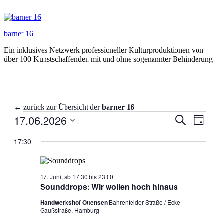
Zum
Inhalt
springen
barner 16
Ein inklusives Netzwerk professioneller Kulturproduktionen von
über 100 Kunstschaffenden mit und ohne sogenannter Behinderung
← zurück zur Übersicht der
barner 16
Veranstaltungen
17.06.2026
Veranstal
Veran
Suche
Tag
Ansic
für
Suche
Datum
Navig
wählen.
17:30
17.
und
Juni
Ansichten
2026
Navigati
17. Juni, ab 17:30
bis
23:00
Sounddrops: Wir wollen hoch hinaus
Handwerkshof Ottensen
Bahrenfelder Straße / Ecke
Gaußstraße, Hamburg