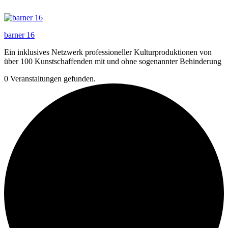
Zum
Inhalt
springen
barner 16
Ein inklusives Netzwerk professioneller Kulturproduktionen von
über 100 Kunstschaffenden mit und ohne sogenannter Behinderung
0 Veranstaltungen gefunden.