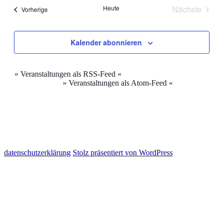
und
Heute
Nächste
Veranstaltungen
Vorherige
Ansichten
Veranstal
Navigati
Kalender abonnieren
» Veranstaltungen als RSS-Feed «
» Veranstaltungen als Atom-Feed «
datenschutzerklärung
Stolz präsentiert von WordPress