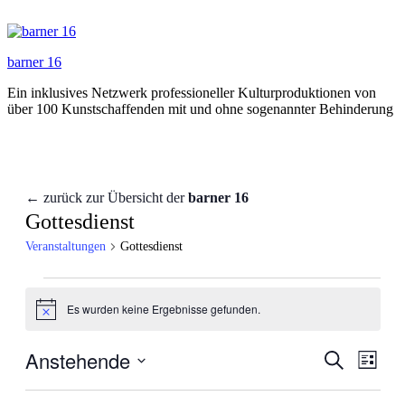
Zum
Inhalt
springen
barner 16
Ein inklusives Netzwerk professioneller Kulturproduktionen von
über 100 Kunstschaffenden mit und ohne sogenannter Behinderung
← zurück zur Übersicht der
barner 16
Gottesdienst
Veranstaltungen
Gottesdienst
Veranstaltungen
Es wurden keine Ergebnisse gefunden.
Hinweis
Anstehende
Veranstal
Veran
Suche
Liste
Ansic
Suche
Datum
Navig
wählen.