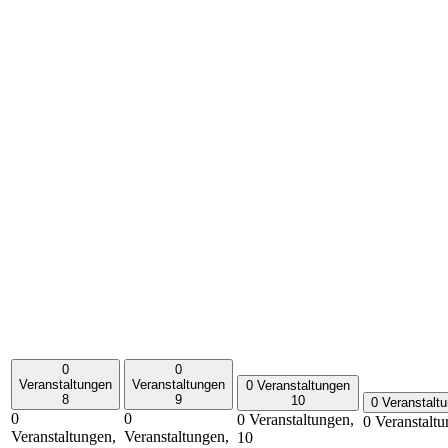
0
0
Veranstaltungen
Veranstaltungen
0 Veranstaltungen
8
9
10
0 Veranstalt
0
0
0 Veranstaltungen,
0 Veranstalt
Veranstaltungen,
Veranstaltungen,
10