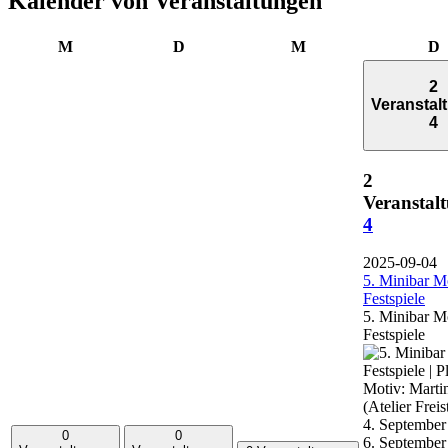
Kalender von Veranstaltungen
Montag
Dienstag
Mittwoch
D
M
D
M
D
2
Veranstal
4
2
Veranstal
4
2025-09-04
5. Minibar M
Festspiele
5. Minibar M
Festspiele
4. September
0
0
6. September