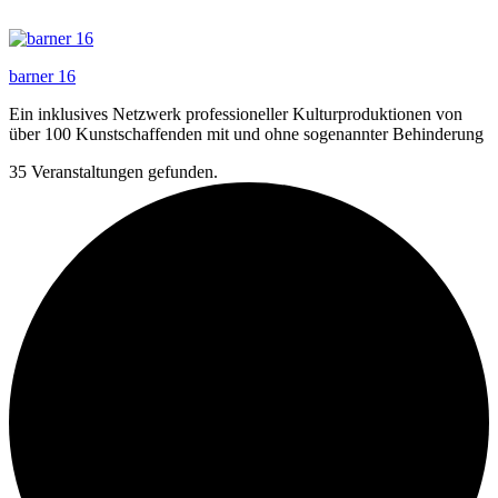
Zum
Inhalt
springen
barner 16
Ein inklusives Netzwerk professioneller Kulturproduktionen von
über 100 Kunstschaffenden mit und ohne sogenannter Behinderung
35 Veranstaltungen gefunden.