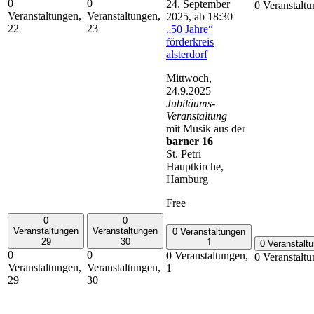
0
0
24. September
0 Veranstalt
Veranstaltungen,
Veranstaltungen,
2025, ab 18:30
22
23
„50 Jahre“
förderkreis
alsterdorf
Mittwoch,
24.9.2025
Jubiläums-
Veranstaltung
mit Musik aus der
barner 16
St. Petri
Hauptkirche,
Hamburg
Free
0
0
Veranstaltungen
Veranstaltungen
0 Veranstaltungen
29
30
1
0 Veranstalt
0
0
0 Veranstaltungen,
0 Veranstalt
Veranstaltungen,
Veranstaltungen,
1
29
30