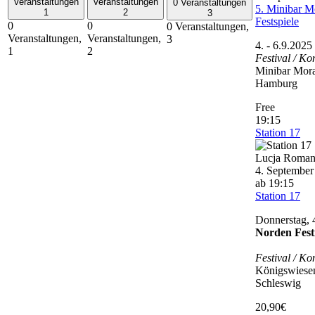
Veranstaltungen
Veranstaltungen
0 Veranstaltungen
5. Minibar M
1
2
3
Festspiele
0
0
0 Veranstaltungen,
Veranstaltungen,
Veranstaltungen,
3
4. - 6.9.2025
1
2
Festival / Ko
Minibar Mora
Hamburg
Free
19:15
Station 17
4. September
ab 19:15
Station 17
Donnerstag, 
Norden Fest
Festival / Ko
Königswiese
Schleswig
20,90€