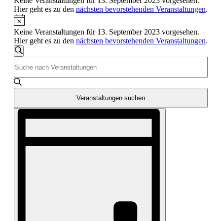
für
Keine Veranstaltungen für 13. September 2023 vorgesehen.
Hier geht es zu den
nächsten bevorstehenden Veranstaltungen
.
13.
Hinweis
September
Keine Veranstaltungen für 13. September 2023 vorgesehen.
2023
Hier geht es zu den
nächsten bevorstehenden Veranstaltungen
.
Veranstaltungen
Suche
Bitte
Suche
Schlüsselwort
und
eingeben.
Suche
Ansichten,
nach
Veranstaltungen suchen
Navigation
Veranstaltungen
Veranstaltung
Schlüsselwort.
Ansichten-
Navigation