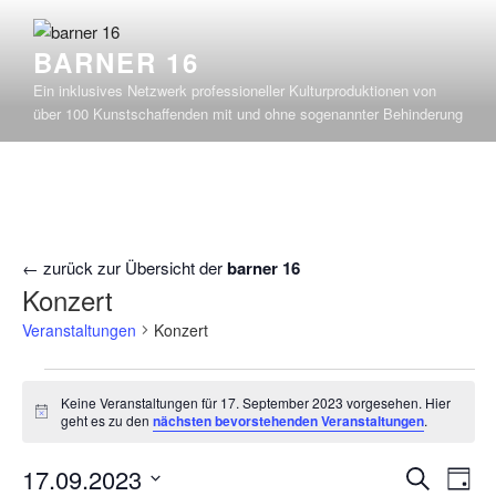
Zum
Inhalt
BARNER 16
springen
Ein inklusives Netzwerk professioneller Kulturproduktionen von
über 100 Kunstschaffenden mit und ohne sogenannter Behinderung
← zurück zur Übersicht der
barner 16
Konzert
Veranstaltungen
Konzert
Veranstaltungen
Keine Veranstaltungen für 17. September 2023 vorgesehen. Hier
für
H
geht es zu den
nächsten bevorstehenden Veranstaltungen
.
i
17.
n
September
V
V
17.09.2023
w
S
T
e