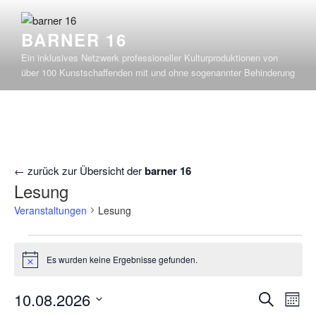
Zum
Inhalt
BARNER 16
springen
Ein inklusives Netzwerk professioneller Kulturproduktionen von
über 100 Kunstschaffenden mit und ohne sogenannter Behinderung
← zurück zur Übersicht der
barner 16
Lesung
Veranstaltungen
Lesung
Veranstaltungen
Es wurden keine Ergebnisse gefunden.
H
i
n
V
V
10.08.2026
S
w
M
e
e
u