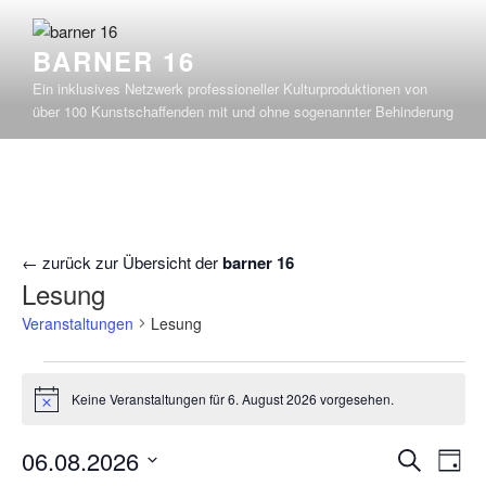
Zum
Inhalt
BARNER 16
springen
Ein inklusives Netzwerk professioneller Kulturproduktionen von
über 100 Kunstschaffenden mit und ohne sogenannter Behinderung
← zurück zur Übersicht der
barner 16
Lesung
Veranstaltungen
Lesung
Veranstaltungen
Keine Veranstaltungen für 6. August 2026 vorgesehen.
für
H
i
6.
n
V
V
06.08.2026
S
w
August
T
e
e
u