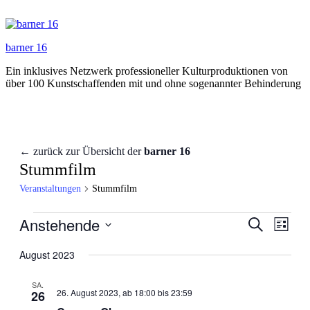
Zum
Inhalt
springen
barner 16
Ein inklusives Netzwerk professioneller Kulturproduktionen von
über 100 Kunstschaffenden mit und ohne sogenannter Behinderung
← zurück zur Übersicht der
barner 16
Stummfilm
Veranstaltungen
Stummfilm
Veranstaltungen
Anstehende
Veranstal
Veran
Suche
Liste
Ansic
Suche
Datum
Navig
wählen.
August 2023
und
Ansichten
SA.
26. August 2023, ab 18:00
bis
23:59
26
Navigati