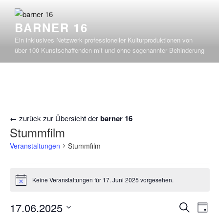
Zum
Inhalt
BARNER 16
springen
Ein inklusives Netzwerk professioneller Kulturproduktionen von
über 100 Kunstschaffenden mit und ohne sogenannter Behinderung
← zurück zur Übersicht der
barner 16
Stummfilm
Veranstaltungen
Stummfilm
Veranstaltungen
Keine Veranstaltungen für 17. Juni 2025 vorgesehen.
für
H
i
17.
n
V
V
17.06.2025
S
w
Juni
T
e
e
u