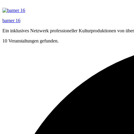
Zum
Inhalt
springen
barner 16
Ein inklusives Netzwerk professioneller Kulturproduktionen von üb
10 Veranstaltungen gefunden.