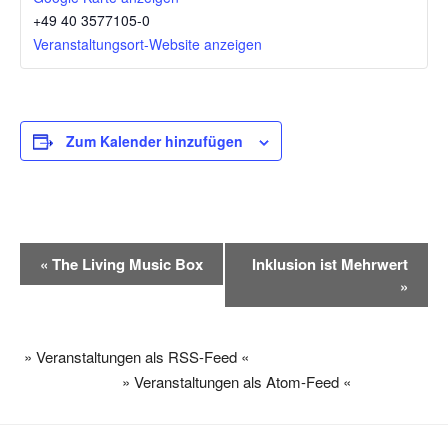
+49 40 3577105-0
Veranstaltungsort-Website anzeigen
Zum Kalender hinzufügen
V
«
The Living Music Box
Inklusion ist Mehrwert
e
»
r
a
n
» Veranstaltungen als RSS-Feed «
s
» Veranstaltungen als Atom-Feed «
t
a