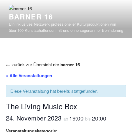
Zum
Inhalt
BARNER 16
springen
Ein inklusives Netzwerk professioneller Kulturproduktionen von
über 100 Kunstschaffenden mit und ohne sogenannter Behinderung
← zurück zur Übersicht der
barner 16
« Alle Veranstaltungen
Diese Veranstaltung hat bereits stattgefunden.
The Living Music Box
24. November 2023
19:00
20:00
ab
bis
Veranstaltungskategorie: