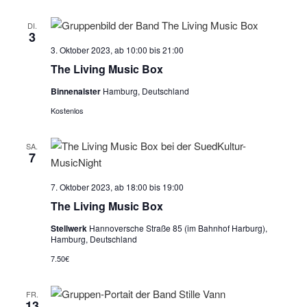
i
g
DI.
3
a
3. Oktober 2023, ab 10:00
bis
21:00
t
The Living Music Box
i
Binnenalster
Hamburg, Deutschland
o
Kostenlos
n
SA.
7
7. Oktober 2023, ab 18:00
bis
19:00
The Living Music Box
Stellwerk
Hannoversche Straße 85 (im Bahnhof Harburg),
Hamburg, Deutschland
7.50€
FR.
13