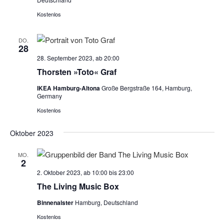
-
u
N
Kostenlos
n
a
d
v
DO.
A
28
i
28. September 2023, ab 20:00
n
g
Thorsten »Toto« Graf
s
a
t
i
IKEA Hamburg-Altona
Große Bergstraße 164, Hamburg,
Germany
i
c
Kostenlos
o
h
n
t
Oktober 2023
e
MO.
n
2
,
2. Oktober 2023, ab 10:00
bis
23:00
The Living Music Box
N
a
Binnenalster
Hamburg, Deutschland
v
Kostenlos