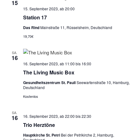
u
e
15
n
s
m
15. September 2023, ab 20:00
s
t
w
Station 17
t
a
ä
Das Rind
Mainstraße 11, Rüsselsheim, Deutschland
a
l
h
19,70€
l
l
t
e
u
t
n
SA.
n
u
16
.
g
n
16. September 2023, ab 11:00
bis
16:00
A
The Living Music Box
g
n
e
Gesundheitszentrum St. Pauli
Seewartenstraße 10, Hamburg,
s
Deutschland
n
i
Kostenlos
S
c
u
h
SA.
t
c
16. September 2023, ab 22:00
bis
22:30
16
e
Trio Herztöne
h
n
e
Hauptkirche St. Petri
Bei der Petrikirche 2, Hamburg,
Deutschland