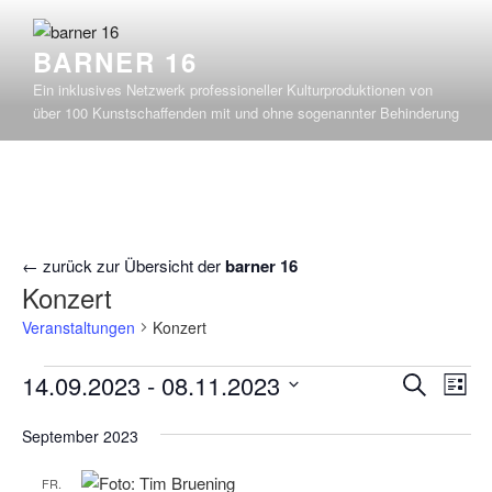
Zum
Inhalt
BARNER 16
springen
Ein inklusives Netzwerk professioneller Kulturproduktionen von
über 100 Kunstschaffenden mit und ohne sogenannter Behinderung
← zurück zur Übersicht der
barner 16
Konzert
Veranstaltungen
Konzert
Veranstaltungen
V
V
14.09.2023
 - 
08.11.2023
S
L
e
e
u
D
i
r
c
September 2023
r
a
s
h
a
t
a
t
e
FR.
n