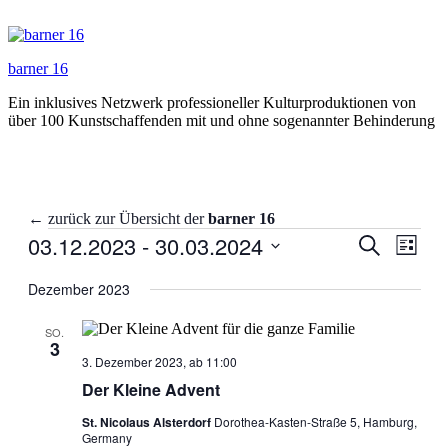
Zum
Inhalt
springen
barner 16
Ein inklusives Netzwerk professioneller Kulturproduktionen von
über 100 Kunstschaffenden mit und ohne sogenannter Behinderung
← zurück zur Übersicht der
barner 16
Veranstaltungen
03.12.2023
 - 
30.03.2024
Veranstal
Veran
Suche
Liste
Ansic
Suche
Datum
Navig
wählen.
Dezember 2023
und
Ansichten
SO.
3
Navigati
3. Dezember 2023, ab 11:00
Der Kleine Advent
St. Nicolaus Alsterdorf
Dorothea-Kasten-Straße 5, Hamburg,
Germany