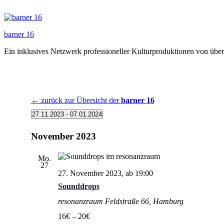
Zum
Inhalt
springen
barner 16
Ein inklusives Netzwerk professioneller Kulturproduktionen von üb
← zurück zur Übersicht der
barner 16
Veranstaltungen
27.11.2023
 - 
07.01.2024
Datum
wählen.
November 2023
Mo.
27
27. November 2023, ab 19:00
Sounddrops
resonanzraum
Feldstraße 66, Hamburg
16€ – 20€