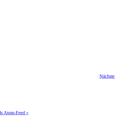
Veranstal
Nächste
als Atom-Feed «