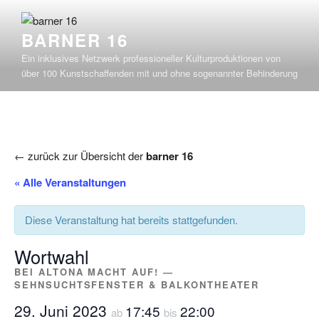
Zum
Inhalt
BARNER 16
springen
Ein inklusives Netzwerk professioneller Kulturproduktionen von
über 100 Kunstschaffenden mit und ohne sogenannter Behinderung
← zurück zur Übersicht der
barner 16
« Alle Veranstaltungen
Diese Veranstaltung hat bereits stattgefunden.
Wortwahl
BEI ALTONA MACHT AUF! —
SEHNSUCHTSFENSTER & BALKONTHEATER
29. Juni 2023
17:45
22:00
ab
bis