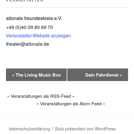
altonale freundeskreis e.V.
+49 (0)40-39 80 69 70
Veranstalter-Website anzeigen
theater@altonale.de
V
«
The Living Music Box
Dain Fahrdienst
»
e
r
a
» Veranstaltungen als RSS-Feed «
n
» Veranstaltungen als Atom-Feed «
s
t
a
datenschutzerklärung
Stolz präsentiert von WordPress
l