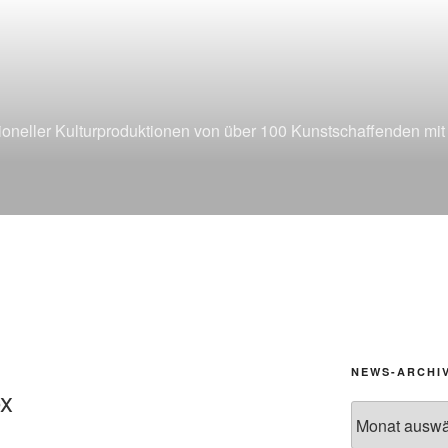
6
sioneller Kulturproduktionen von über 100 Kunstschaffenden mi
G
NEWS-ARCHI
ox
News-
Archiv