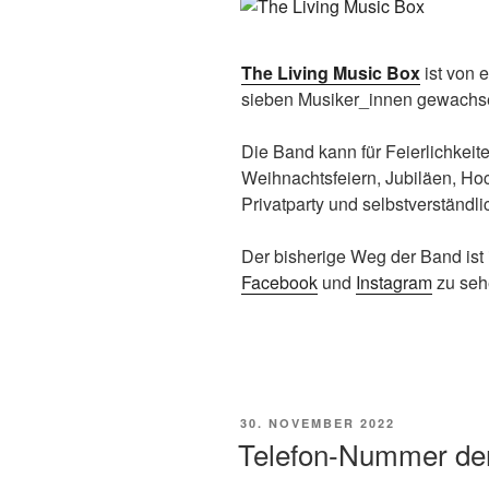
The Living Music Box
ist von 
sieben Musiker_innen gewachs
Die Band kann für Feierlichkeit
Weihnachtsfeiern, Jubiläen, Hoc
Privatparty und selbstverständli
Der bisherige Weg der Band ist 
Facebook
und
Instagram
zu seh
VERÖFFENTLICHT
30. NOVEMBER 2022
AM
Telefon-Nummer der