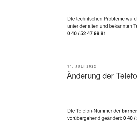
Die technischen Probleme wur
unter der alten und bekannten 
0 40 /
52 47 99 81
VERÖFFENTLICHT
14. JULI 2022
AM
Änderung der Tele
Die Telefon-Nummer der
barner
vorübergehend geändert:
0 40 /