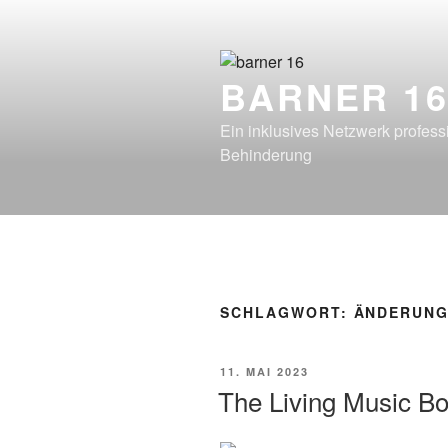
Zum
Inhalt
springen
BARNER 1
Ein inklusives Netzwerk profes
Behinderung
SCHLAGWORT:
ÄNDERUN
VERÖFFENTLICHT
11. MAI 2023
AM
The Living Music B