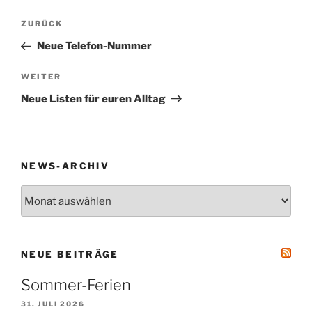
Beitragsnavigation
Vorheriger
ZURÜCK
Beitrag
Neue Telefon-Nummer
Nächster
WEITER
Beitrag
Neue Listen für euren Alltag
NEWS-ARCHIV
News-
Archiv
NEUE BEITRÄGE
Sommer-Ferien
31. JULI 2026