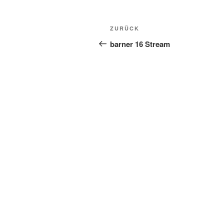
Beitragsnavigation
Vorheriger
ZURÜCK
Beitrag
barner 16 Stream