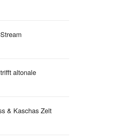
 Stream
rifft altonale
s & Kaschas Zelt