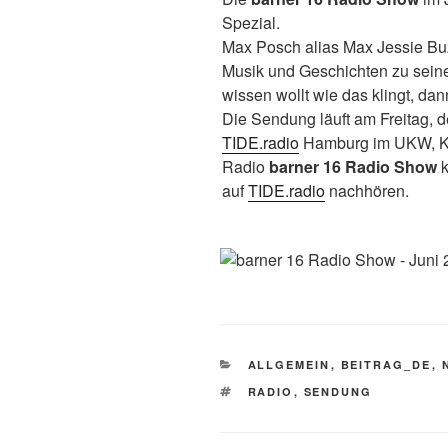
Spezial.
Max Posch alias Max Jessie Buz
Musik und Geschichten zu seine
wissen wollt wie das klingt, dann
Die Sendung läuft am Freitag, d
TIDE.radio
Hamburg im UKW, Ka
Radio
barner 16 Radio Show
k
auf
TIDE.radio
nachhören.
KATEGORIEN
ALLGEMEIN
,
BEITRAG_DE
,
SCHLAGWÖRTER
RADIO
,
SENDUNG