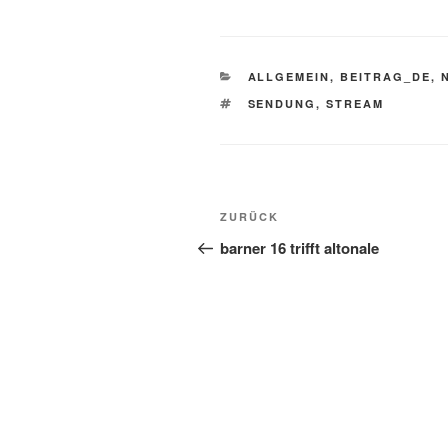
KATEGORIEN
ALLGEMEIN
,
BEITRAG_DE
,
SCHLAGWÖRTER
SENDUNG
,
STREAM
Beitragsnavigation
Vorheriger
ZURÜCK
Beitrag
barner 16 trifft altonale