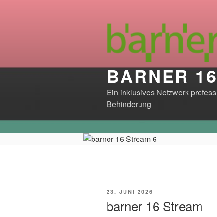
Zum
Inhalt
springen
BARNER 1
Ein inklusives Netzwerk profes
Behinderung
VERÖFFENTLICHT
23. JUNI 2026
AM
barner 16 Stream