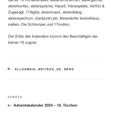
alsterkontec, alsterspeiche, Haus5, Hanseplatte, Verfilzt &
Zugesägt, 17digital, alstersnack, alsterdialog,
alsterspectrum, startpunkt job, Alsterdorfer kesselhaus,
sieben, Die Schlumper und 17motion.
Der Erlös des Kalenders kommt den Beschäftigen der
barner 16 zugute.
KATEGORIEN
ALLGEMEIN
,
BEITRAG_DE
,
NEWS
Beitragsnavigation
Vorheriger
ZURÜCK
Beitrag
Adventskalender 2024 – 19. Türchen