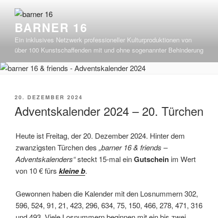
Zum
Inhalt
BARNER 16
springen
Ein inklusives Netzwerk professioneller Kulturproduktionen von
über 100 Kunstschaffenden mit und ohne sogenannter Behinderung
VERÖFFENTLICHT
20. DEZEMBER 2024
AM
Adventskalender 2024 – 20. Türchen
Heute ist Freitag, der 20. Dezember 2024. Hinter dem
zwanzigsten Türchen des
„barner 16 & friends –
Adventskalenders“
steckt 15-mal ein
Gutschein
im Wert
von 10 € fürs
kleine b
.
Gewonnen haben die Kalender mit den Losnummern 302,
596, 524, 91, 21, 423, 296, 634, 75, 150, 466, 278, 471, 316
und 493. Viele Losnummern beginnen mit ein bis zwei