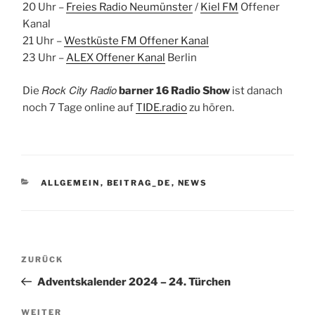
20 Uhr –
Freies Radio Neumünster
/
Kiel FM
Offener
Kanal
21 Uhr –
Westküste FM Offener Kanal
23 Uhr –
ALEX Offener Kanal
Berlin
Rock City Radio
Die
barner 16 Radio Show
ist danach
noch 7 Tage online auf
TIDE.radio
zu hören.
KATEGORIEN
ALLGEMEIN
,
BEITRAG_DE
,
NEWS
Beitragsnavigation
Vorheriger
ZURÜCK
Beitrag
Adventskalender 2024 – 24. Türchen
Nächster
WEITER