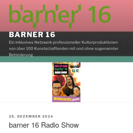
Zum
Inhalt
springen
BARNER 16
Ein inklusives Netzwerk professioneller Kulturproduktionen
von über 100 Kunstschaffenden mit und ohne sogenannter
Behinderung
VERÖFFENTLICHT
25. DEZEMBER 2024
AM
barner 16 Radio Show