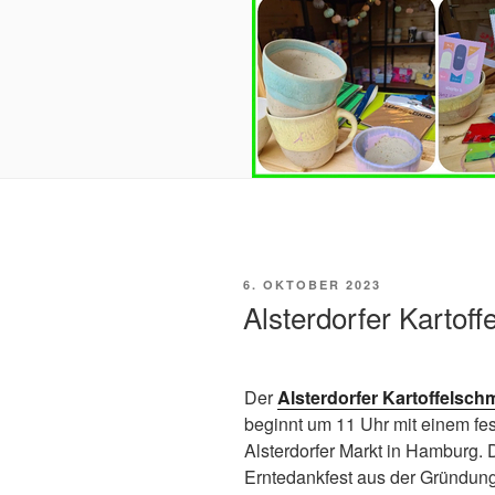
VERÖFFENTLICHT
6. OKTOBER 2023
AM
Alsterdorfer Kartof
Der
Alsterdorfer Kartoffelsc
beginnt um 11 Uhr mit einem fe
Alsterdorfer Markt in Hamburg. D
Erntedankfest aus der Gründung