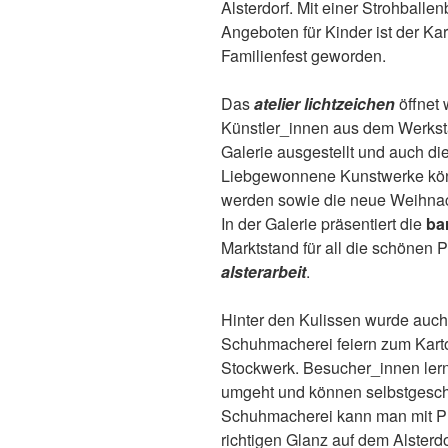
Alsterdorf. Mit einer Strohballe
Angeboten für Kinder ist der Ka
Familienfest geworden.
Das
atelier lichtzeichen
öffnet 
Künstler_innen aus dem Werksta
Galerie ausgestellt und auch di
Liebgewonnene Kunstwerke kön
werden sowie die neue Weihnach
In der Galerie präsentiert die
ba
Marktstand für all die schönen 
alsterarbeit
.
Hinter den Kulissen wurde auc
Schuhmacherei feiern zum Kart
Stockwerk. Besucher_innen ler
umgeht und können selbstgeschn
Schuhmacherei kann man mit Pr
richtigen Glanz auf dem Alsterdo