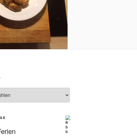
V
ÄGE
erien