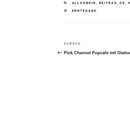
KATEGORIEN
ALLGEMEIN
,
BEITRAG_DE
,
SCHLAGWÖRTER
ERNTEDANK
Beitragsnavigation
Vorheriger
ZURÜCK
Beitrag
Pink Channel Popcafe mit Statio