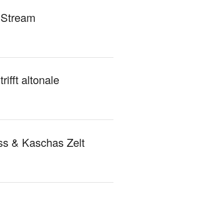
 Stream
rifft altonale
s & Kaschas Zelt