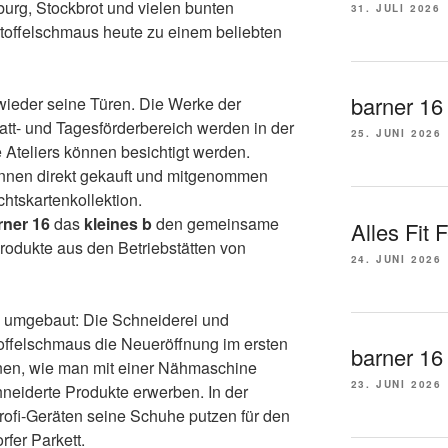
nburg, Stockbrot und vielen bunten
31. JULI 2026
rtoffelschmaus heute zu einem beliebten
barner 16
wieder seine Türen. Die Werke der
tt- und Tagesförderbereich werden in der
25. JUNI 2026
e Ateliers können besichtigt werden.
nen direkt gekauft und mitgenommen
tskartenkollektion.
rner 16
das
kleines b
den gemeinsame
Alles Fit 
Produkte aus den Betriebstätten von
24. JUNI 2026
h umgebaut: Die Schneiderei und
offelschmaus die Neueröffnung im ersten
barner 16
nen, wie man mit einer Nähmaschine
23. JUNI 2026
eiderte Produkte erwerben. In der
ofi-Geräten seine Schuhe putzen für den
rfer Parkett.