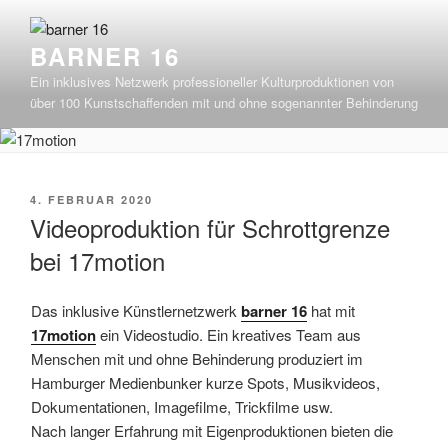
Zum
Inhalt
BARNER 16
springen
Ein inklusives Netzwerk professioneller Kulturproduktionen von
über 100 Kunstschaffenden mit und ohne sogenannter Behinderung
VERÖFFENTLICHT
4. FEBRUAR 2020
AM
Videoproduktion für Schrottgrenze
bei 17motion
​Das inklusive Künstlernetzwerk
barner 16
hat mit
17motion
ein Videostudio. Ein kreatives Team aus
Menschen mit und ohne Behinderung produziert im
Hamburger Medienbunker kurze Spots, Musikvideos,
Dokumentationen, Imagefilme, Trickfilme usw.
Nach langer Erfahrung mit Eigenproduktionen bieten die