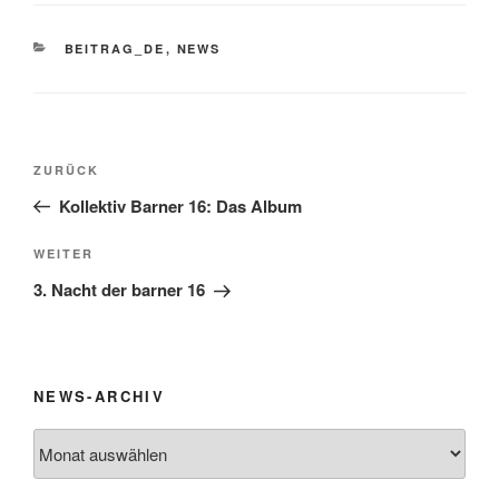
KATEGORIEN
BEITRAG_DE
,
NEWS
Beitragsnavigation
Vorheriger
ZURÜCK
Beitrag
Kollektiv Barner 16: Das Album
Nächster
WEITER
Beitrag
3. Nacht der barner 16
NEWS-ARCHIV
News-
Archiv