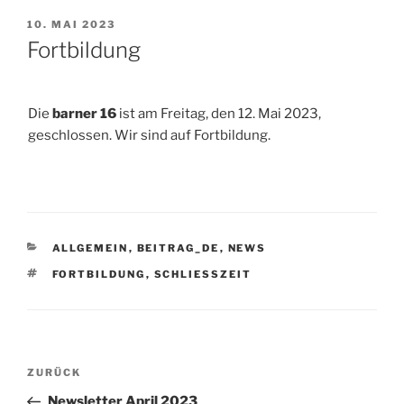
VERÖFFENTLICHT
10. MAI 2023
AM
Fortbildung
Die
barner 16
ist am Freitag, den 12. Mai 2023,
geschlossen. Wir sind auf Fortbildung.
KATEGORIEN
ALLGEMEIN
,
BEITRAG_DE
,
NEWS
SCHLAGWÖRTER
FORTBILDUNG
,
SCHLIESSZEIT
Beitragsnavigation
Vorheriger
ZURÜCK
Beitrag
Newsletter April 2023