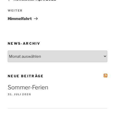
Nächster
WEITER
Beitrag
Himmelfahrt
NEWS-ARCHIV
News-
Archiv
NEUE BEITRÄGE
Sommer-Ferien
31. JULI 2026