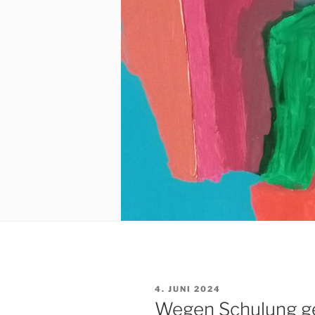
VERÖFFENTLICHT
4. JUNI 2024
AM
Wegen Schulung g