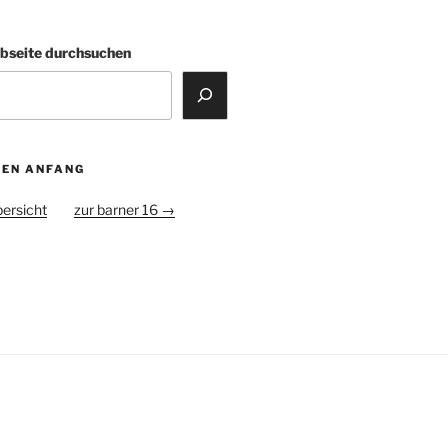
bseite durchsuchen
DEN ANFANG
ersicht
zur barner 16 →