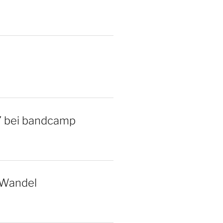
7 bei bandcamp
 Wandel