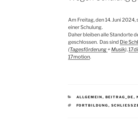
Am Freitag, den 14. Juni 2024, 
einer Schulung.
Daher bleiben alle Standorte d
geschlossen. Das sind
Die Sch
(
Tagesförderung
+
Musik
)
,
17di
17motion
.
KATEGORIEN
ALLGEMEIN
,
BEITRAG_DE
,
SCHLAGWÖRTER
FORTBILDUNG
,
SCHLIESSZE
Beitragsnavigation