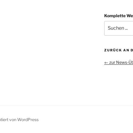
Komplette We
ZURÜCK AN 
← zur News-Üb
ntiert von WordPress