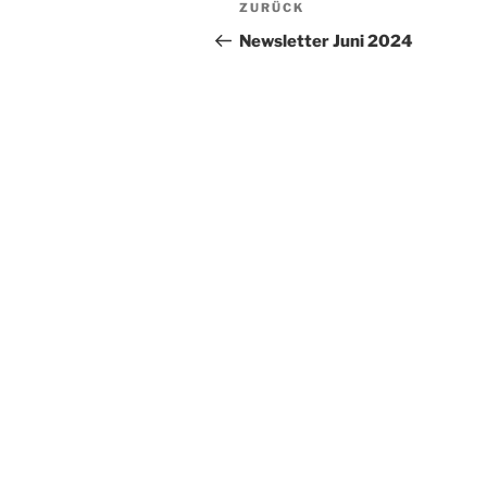
Vorheriger
ZURÜCK
Beitrag
Newsletter Juni 2024