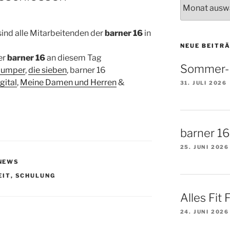
News-
Archiv
sind alle Mitarbeitenden der
barner 16
in
NEUE BEITR
er
barner 16
an diesem Tag
Sommer-F
lumper
,
die sieben
, barner 16
gital
,
Meine Damen und Herren
&
31. JULI 2026
barner 1
25. JUNI 2026
NEWS
IT
,
SCHULUNG
Alles Fit 
24. JUNI 2026