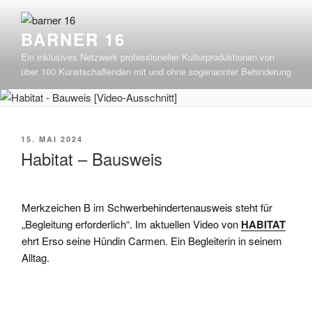
Zum
Inhalt
BARNER 16
springen
Ein inklusives Netzwerk professioneller Kulturproduktionen von
über 100 Kunstschaffenden mit und ohne sogenannter Behinderung
VERÖFFENTLICHT
15. MAI 2024
AM
Habitat – Bausweis
Merkzeichen B im Schwerbehindertenausweis steht für
„Begleitung erforderlich“. Im aktuellen Video von
HABITAT
ehrt Erso seine Hündin Carmen. Ein Begleiterin in seinem
Alltag.