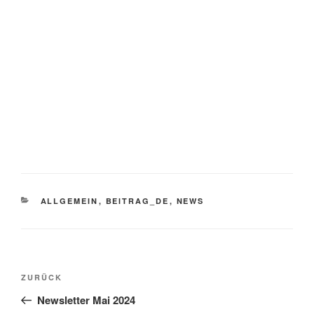
KATEGORIEN
ALLGEMEIN
,
BEITRAG_DE
,
NEWS
Beitragsnavigation
Vorheriger
ZURÜCK
Beitrag
Newsletter Mai 2024