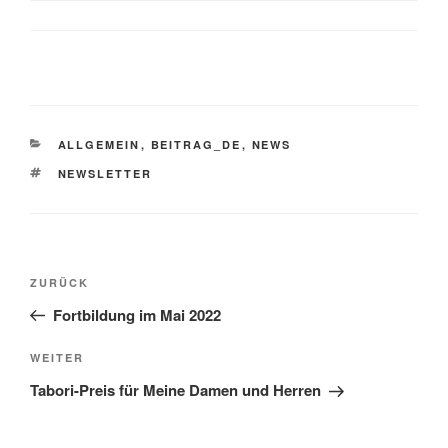
KATEGORIEN
ALLGEMEIN
,
BEITRAG_DE
,
NEWS
SCHLAGWÖRTER
NEWSLETTER
Beitragsnavigation
Vorheriger
ZURÜCK
Beitrag
Fortbildung im Mai 2022
Nächster
WEITER
Beitrag
Tabori-Preis für Meine Damen und Herren