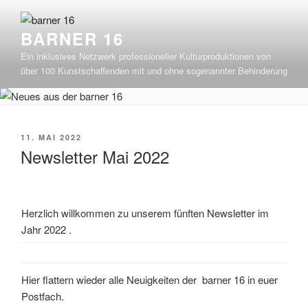
Zum
Inhalt
BARNER 16
springen
Ein inklusives Netzwerk professioneller Kulturproduktionen von
über 100 Kunstschaffenden mit und ohne sogenannter Behinderung
VERÖFFENTLICHT
11. MAI 2022
AM
Newsletter Mai 2022
Herzlich willkommen zu unserem fünften Newsletter im
Jahr 2022 .
Hier flattern wieder alle Neuigkeiten der barner 16 in euer
Postfach.