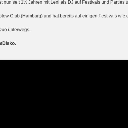
 nun seit 1½ Jahren mit Leni als DJ auf Festivals und Parties 
tow Club (Hamburg) und hat bereits auf einigen Festivals wie
 Duo unterwegs.
Disko
.